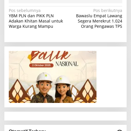
N
Pos sebelumnya
Pos berikutnya
YBM PLN dan PIKK PLN
Bawaslu Empat Lawang
a
Adakan Khitan Masal untuk
Segera Merekrut 1.024
Warga Kurang Mampu
Orang Pengawas TPS
v
i
g
a
s
i
p
o
s