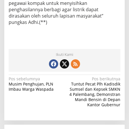
pegawai kompak untuk menyisihkan
penghasilannya berbagi agar listrik dapat
dirasakan oleh seluruh lapisan masyarakat”
pungkas Adhi.(**)
Ikuti Kami
N
Pos sebelumnya
Pos berikutnya
Musim Penghujan, PLN
Tuntut Pecat Plh Kadisdik
a
Imbau Warga Waspada
Sumsel dan Kepsek SMKN
4 Palembang, Demonstran
v
Mandi Bensin di Depan
i
Kantor Gubernur
g
a
s