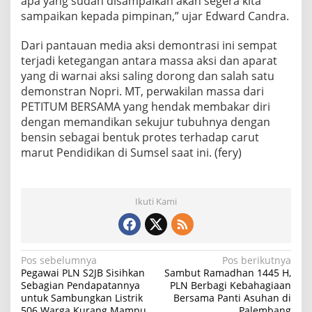
apa yang sudah disampaikan akan segera kita
sampaikan kepada pimpinan,” ujar Edward Candra.
Dari pantauan media aksi demontrasi ini sempat
terjadi ketegangan antara massa aksi dan aparat
yang di warnai aksi saling dorong dan salah satu
demonstran Nopri. MT, perwakilan massa dari
PETITUM BERSAMA yang hendak membakar diri
dengan memandikan sekujur tubuhnya dengan
bensin sebagai bentuk protes terhadap carut
marut Pendidikan di Sumsel saat ini. (fery)
Ikuti Kami
N
Pos sebelumnya
Pos berikutnya
Pegawai PLN S2JB Sisihkan
Sambut Ramadhan 1445 H,
a
Sebagian Pendapatannya
PLN Berbagi Kebahagiaan
untuk Sambungkan Listrik
Bersama Panti Asuhan di
v
506 Warga Kurang Mampu
Palembang