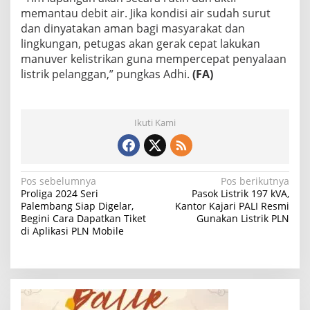
memantau debit air. Jika kondisi air sudah surut
dan dinyatakan aman bagi masyarakat dan
lingkungan, petugas akan gerak cepat lakukan
manuver kelistrikan guna mempercepat penyalaan
listrik pelanggan,” pungkas Adhi.
(FA)
Ikuti Kami
N
Pos sebelumnya
Pos berikutnya
Proliga 2024 Seri
Pasok Listrik 197 kVA,
a
Palembang Siap Digelar,
Kantor Kajari PALI Resmi
Begini Cara Dapatkan Tiket
Gunakan Listrik PLN
v
di Aplikasi PLN Mobile
i
g
a
s