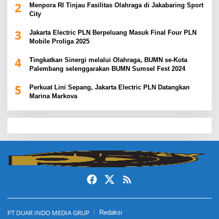
2
Menpora RI Tinjau Fasilitas Olahraga di Jakabaring Sport
City
3
Jakarta Electric PLN Berpeluang Masuk Final Four PLN
Mobile Proliga 2025
4
Tingkatkan Sinergi melalui Olahraga, BUMN se-Kota
Palembang selenggarakan BUMN Sumsel Fest 2024
5
Perkuat Lini Sepang, Jakarta Electric PLN Datangkan
Marina Markova
slot demo
slot gacor
slot gacor hari ini
slot gacor
dewa138
PT DUAR INDO MEDIA GRUP
Redaksi
slot gacor