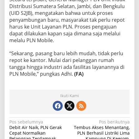
Distribusi Sumatera Selatan, Jambi, dan Bengkulu
(UID S2JB), mengatakan bahwa untuk proses
penyambungan baru, masyarakat tak perlu repot
harus ke Unit Layanan PLN. Proses pengajuan
dapat dilakukan kapan saja dimana saja melalui
melalu PLN Mobile.
“Sekarang, pasang baru lebih mudah, tidak perlu
repot ke kantor. Mulai dari pelanggan rumah
tangga hingga industri ada fasilitas layanannya di
PLN Mobile,” pungkas Adhi.
(FA)
Ikuti Kami
N
Pos sebelumnya
Pos berikutnya
Debit Air Naik, PLN Gerak
Tembus Akses Menantang,
a
Cepat Normalkan
PLN Berhasil Listriki Lima
Pelanggan Terdampak
Kampung Di Keerom,