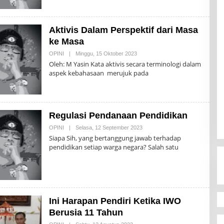
I
A
I
N
E
Aktivis Dalam Perspektif dari Masa
W
S
ke Masa
R
E
OPINI
|
Minggu, 15 Oktober 2023
O
D
L
Oleh: M Yasin Kata aktivis secara terminologi dalam
A
E
aspek kebahasaan merujuk pada
K
H
S
H
I
A
I
N
E
Regulasi Pendanaan Pendidikan
W
S
OPINI
|
Selasa, 12 September 2023
O
R
L
Siapa Sih, yang bertanggung jawab terhadap
E
E
D
pendidikan setiap warga negara? Salah satu
H
A
H
K
A
S
I
I
N
E
W
S
Ini Harapan Pendiri Ketika IWO
R
Berusia 11 Tahun
E
D