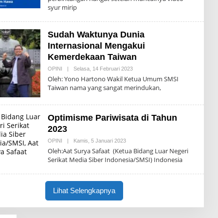
H
K
syur mirip
H
S
A
I
I
N
Sudah Waktunya Dunia
E
W
Internasional Mengakui
S
R
Kemerdekaan Taiwan
E
D
OPINI
|
Selasa, 14 Februari 2023
O
A
L
Oleh: Yono Hartono Wakil Ketua Umum SMSI
K
E
Taiwan nama yang sangat merindukan,
S
H
I
H
A
I
Optimisme Pariwisata di Tahun
N
E
2023
W
S
OPINI
|
Kamis, 5 Januari 2023
O
R
L
Oleh:Aat Surya Safaat (Ketua Bidang Luar Negeri
E
E
D
Serikat Media Siber Indonesia/SMSI) Indonesia
H
A
H
K
A
S
I
I
N
Lihat Selengkapnya
E
W
S
R