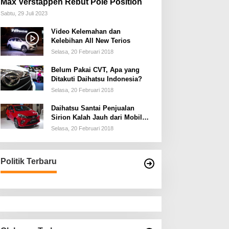
Max Verstappen Rebut Pole Position
Sabtu, 29 Juli 2023
Video Kelemahan dan
Kelebihan All New Terios
Selasa, 20 Februari 2018
Belum Pakai CVT, Apa yang
Ditakuti Daihatsu Indonesia?
Selasa, 20 Februari 2018
Daihatsu Santai Penjualan
Sirion Kalah Jauh dari Mobil
LCGC
Selasa, 20 Februari 2018
Politik Terbaru