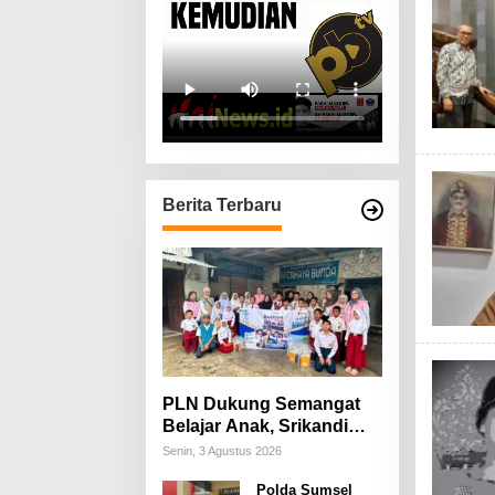
Berita Terbaru
PLN Dukung Semangat
Belajar Anak, Srikandi
dan YBM PLN UPT
Senin, 3 Agustus 2026
Palembang Salurkan
Polda Sumsel
Perlengkapan Sekolah