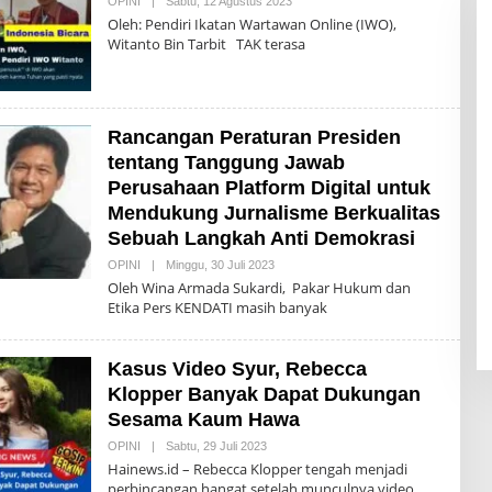
OPINI
|
Sabtu, 12 Agustus 2023
O
A
L
K
Oleh: Pendiri Ikatan Wartawan Online (IWO),
E
S
Witanto Bin Tarbit TAK terasa
H
I
H
A
I
N
E
Rancangan Peraturan Presiden
W
S
tentang Tanggung Jawab
R
Perusahaan Platform Digital untuk
E
D
Mendukung Jurnalisme Berkualitas
A
K
Sebuah Langkah Anti Demokrasi
S
I
OPINI
|
Minggu, 30 Juli 2023
O
L
Oleh Wina Armada Sukardi, Pakar Hukum dan
E
Etika Pers KENDATI masih banyak
H
H
A
I
Kasus Video Syur, Rebecca
N
E
Klopper Banyak Dapat Dukungan
W
Sesama Kaum Hawa
S
R
OPINI
|
Sabtu, 29 Juli 2023
O
E
L
D
Hainews.id – Rebecca Klopper tengah menjadi
E
A
perbincangan hangat setelah munculnya video