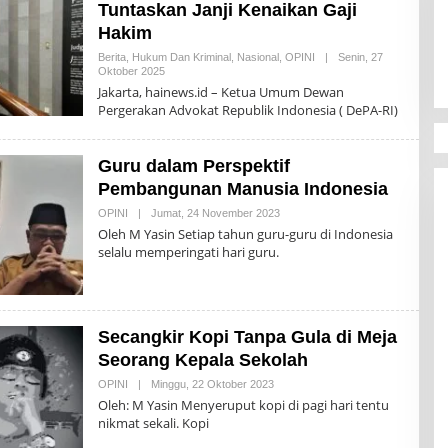
Tuntaskan Janji Kenaikan Gaji
Hakim
Berita
,
Hukum Dan Kriminal
,
Nasional
,
OPINI
|
Senin, 27
Oktober 2025
O
L
Jakarta, hainews.id – Ketua Umum Dewan
E
Pergerakan Advokat Republik Indonesia ( DePA-RI)
H
H
A
I
Guru dalam Perspektif
N
E
Pembangunan Manusia Indonesia
W
S
OPINI
|
Jumat, 24 November 2023
O
R
L
Oleh M Yasin Setiap tahun guru-guru di Indonesia
E
E
selalu memperingati hari guru.
D
H
A
H
K
A
S
I
I
N
E
Secangkir Kopi Tanpa Gula di Meja
W
S
Seorang Kepala Sekolah
R
E
OPINI
|
Minggu, 22 Oktober 2023
O
D
L
Oleh: M Yasin​ Menyeruput kopi di pagi hari tentu
A
E
nikmat sekali. Kopi
K
H
S
H